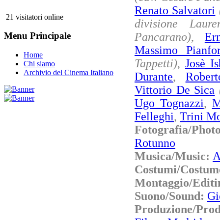
Renato Salvatori
21 visitatori online
divisione Lauren
Pancarano)
,
Er
Menu Principale
Massimo Pianfor
Home
Tappetti)
,
Josè Is
Chi siamo
Archivio del Cinema Italiano
Durante
,
Rober
Vittorio De Sica
Ugo Tognazzi
,
M
Felleghi
,
Trini M
Fotografia/Ph
Rotunno
Musica/Music:
A
Costumi/Costum
Montaggio/Editi
Suono/Sound:
Gi
Produzione/Pro