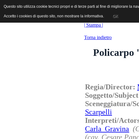
ANICA | Associazione Nazionale Industrie Cinematografiche Audiovi
Questo sito utilizza cookie tecnici propri e di terze parti al fine di migliorare la 
Questo sito utilizza cookie tecnici propri e di terze parti al fine di migliorare la 
Accetto i cookies di questo sito, non mostrare la informativa.
Accetto i cookies di questo sito, non mostrare la informativa.
OK
OK
| Stampa |
Torna indietro
Policarpo '
Regia/Director:
Soggetto/Subjec
Sceneggiatura/S
Scarpelli
Interpreti/Actor
Carla Gravina
(
(cav. Cesare Pan