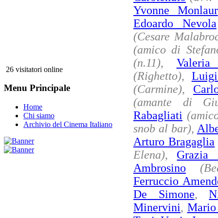
Yvonne Monlaur
Edoardo Nevola
(Cesare Malabro
(amico di Stefan
(n.11)
,
Valeria
26 visitatori online
(Righetto)
,
Luig
(Carmine)
,
Carl
Menu Principale
(amante di Giu
Home
Rabagliati
(amico
Chi siamo
Archivio del Cinema Italiano
snob al bar)
,
Albe
Arturo Bragaglia
Elena)
,
Grazia 
Ambrosino
(Be
Ferruccio Amend
De Simone
,
N
Minervini
,
Mario