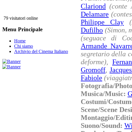
Clariond
(conte
Delamare
(contes
79 visitatori online
Philippe Clay
Dufilho
(Simon, 
Menu Principale
(seguace di Co
Home
Armande Navarr
Chi siamo
Archivio del Cinema Italiano
segretario della c
deforme)
,
Ferna
Gromoff
,
Jacques
Fabiole
(viaggiat
Fotografia/Phot
Musica/Music:
G
Costumi/Costum
Scene/Scene Des
Montaggio/Editi
Suono/Sound:
Wi