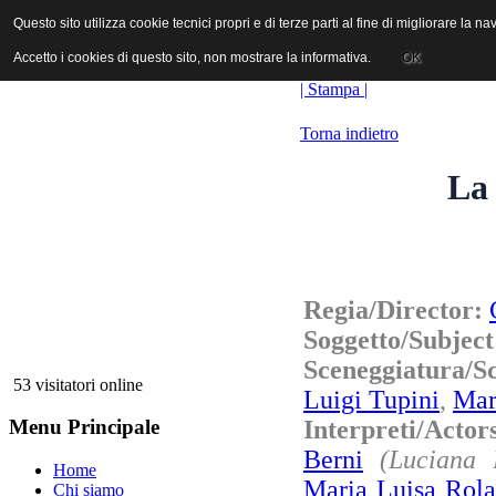
ANICA | Associazione Nazionale Industrie Cinematografiche Audiovi
Questo sito utilizza cookie tecnici propri e di terze parti al fine di migliorare la 
Questo sito utilizza cookie tecnici propri e di terze parti al fine di migliorare la 
Accetto i cookies di questo sito, non mostrare la informativa.
Accetto i cookies di questo sito, non mostrare la informativa.
OK
OK
| Stampa |
Torna indietro
La
Regia/Director:
Soggetto/Subjec
Sceneggiatura/
53 visitatori online
Luigi Tupini
,
Mar
Interpreti/Actor
Menu Principale
Berni
(Luciana 
Home
Maria Luisa Rol
Chi siamo