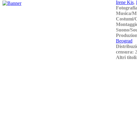
Irene Kis
,
Fotografi
Musica/M
Costumi/
Montaggio
Suono/So
Produzio
Beograd
Distribuzi
censura:
Altri titol