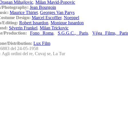
Dragan Mihajlovic
,
Milan Mavid-Popovic
a/Photography:
Jean Bourgoin
usic:
Maurice Thiriet
,
Georges Van Parys
Costume Design:
Marcel Escoffier
,
Noeppel
/Editing:
Robert Isnardon
,
Monique Isnardon
und:
Séverin Frankel
,
Milan Trickovic
ne/Production:
Fono Roma
,
S.G.G.C., Paris
,
Véga Films, Pari
one/Distribution:
Lux Film
26883 del 24-05-1958
i:
Agli ordini del re, Cuvaj se, La Tur