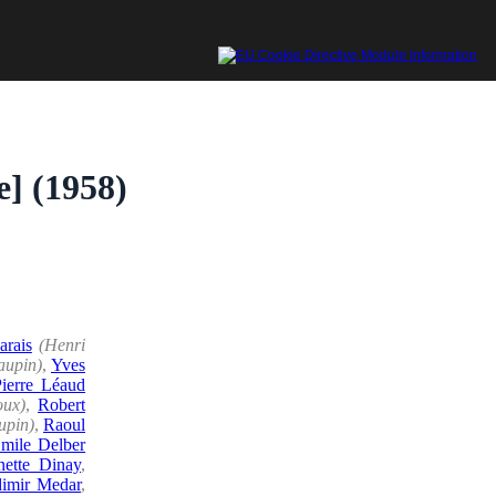
e] (1958)
arais
(Henri
aupin)
,
Yves
Pierre Léaud
oux)
,
Robert
upin)
,
Raoul
mile Delber
ette Dinay
,
dimir Medar
,