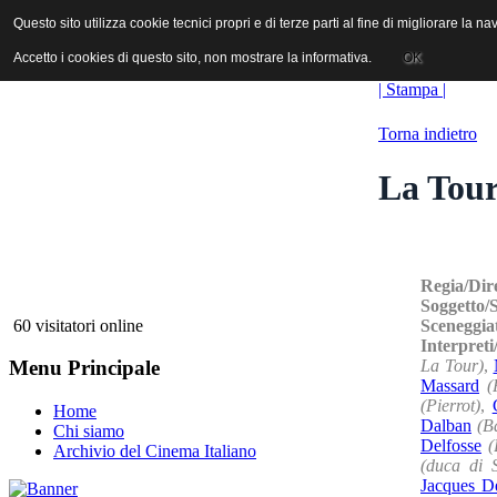
ANICA | Associazione Nazionale Industrie Cinematografiche Audiovi
Questo sito utilizza cookie tecnici propri e di terze parti al fine di migliorare la 
Questo sito utilizza cookie tecnici propri e di terze parti al fine di migliorare la 
Accetto i cookies di questo sito, non mostrare la informativa.
Accetto i cookies di questo sito, non mostrare la informativa.
OK
OK
| Stampa |
Torna indietro
La Tour
Regia/Dir
Soggetto/
Sceneggia
60 visitatori online
Interpret
La Tour)
,
Menu Principale
Massard
(
(Pierrot)
,
Home
Dalban
(B
Chi siamo
Delfosse
(
Archivio del Cinema Italiano
(duca di S
Jacques D