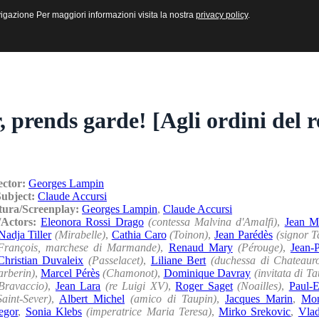
sive e Multimediali
navigazione Per maggiori informazioni visita la nostra
navigazione Per maggiori informazioni visita la nostra
privacy policy
privacy policy
.
.
, prends garde! [Agli ordini del r
ector:
Georges Lampin
Subject:
Claude Accursi
tura/Screenplay:
Georges Lampin
,
Claude Accursi
i/Actors:
Eleonora Rossi Drago
(contessa Malvina d'Amalfi)
,
Jean M
Nadja Tiller
(Mirabelle)
,
Cathia Caro
(Toinon)
,
Jean Parédès
(signor T
François, marchese di Marmande)
,
Renaud Mary
(Pérouge)
,
Jean-
Christian Duvaleix
(Passelacet)
,
Liliane Bert
(duchessa di Chateaur
arberin)
,
Marcel Pérès
(Chamonot)
,
Dominique Davray
(invitata di Ta
Bravaccio)
,
Jean Lara
(re Luigi XV)
,
Roger Saget
(Noailles)
,
Paul-E
aint-Sever)
,
Albert Michel
(amico di Taupin)
,
Jacques Marin
,
Mon
egor
,
Sonia Klebs
(imperatrice Maria Teresa)
,
Mirko Srekovic
,
Vla