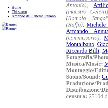
Antonio)
,
Attil
Home
(maestro Geletti
Chi siamo
Archivio del Cinema Italiano
(Romolo "Tango"
(Raffo)
,
Michele
Armando Annua
(commissario)
,
M
Montalbano
,
Gia
Riccardo Billi
,
Ma
Fotografia/Phot
Musica/Music:
M
Montaggio/Editi
Suono/Sound:
Gu
Produzione/Prod
Distribuzione/Di
censura:
25104 d