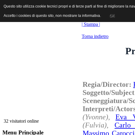
ANICA | Associazione Nazionale Industrie Cinematografiche Audiovi
Questo sito utilizza cookie tecnici propri e di terze parti al fine di migliorare la 
Questo sito utilizza cookie tecnici propri e di terze parti al fine di migliorare la 
Accetto i cookies di questo sito, non mostrare la informativa.
Accetto i cookies di questo sito, non mostrare la informativa.
OK
OK
| Stampa |
Torna indietro
Pr
Regia/Director:
Soggetto/Subjec
Sceneggiatura/S
Interpreti/Acto
(Yvonne)
,
Eva V
32 visitatori online
(Fulvia)
,
Carlo
Massimo Carocci
Menu Principale