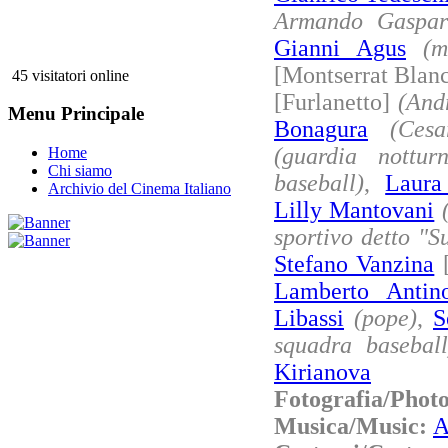
Armando Gaspari
Gianni Agus
(m
[Montserrat Blan
45 visitatori online
[Furlanetto]
(And
Menu Principale
Bonagura
(Cesa
(guardia notturn
Home
Chi siamo
baseball)
,
Laura
Archivio del Cinema Italiano
Lilly Mantovani
sportivo detto "S
Stefano Vanzina
[
Lamberto Antino
Libassi
(pope)
,
S
squadra baseball
Kirianova
Fotografia/Phot
Musica/Music:
A