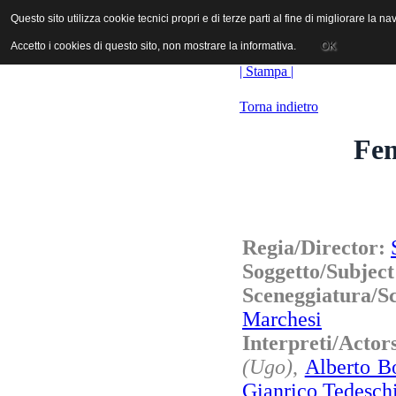
ANICA | Associazione Nazionale Industrie Cinematografiche Audiovi
Questo sito utilizza cookie tecnici propri e di terze parti al fine di migliorare la 
Questo sito utilizza cookie tecnici propri e di terze parti al fine di migliorare la 
Accetto i cookies di questo sito, non mostrare la informativa.
Accetto i cookies di questo sito, non mostrare la informativa.
OK
OK
| Stampa |
Torna indietro
Fem
Regia/Director:
Soggetto/Subjec
Sceneggiatura/
Marchesi
Interpreti/Acto
(Ugo)
,
Alberto B
Gianrico Tedesch