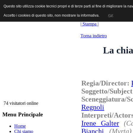
ANICA | Associazione Nazionale Industrie Cinematografiche Audiovi
Questo sito utilizza cookie tecnici propri e di terze parti al fine di migliorare la 
Questo sito utilizza cookie tecnici propri e di terze parti al fine di migliorare la 
Accetto i cookies di questo sito, non mostrare la informativa.
Accetto i cookies di questo sito, non mostrare la informativa.
OK
OK
| Stampa |
Torna indietro
La chia
Regia/Director:
Soggetto/Subjec
Sceneggiatura/S
74 visitatori online
Regnoli
Interpreti/Acto
Menu Principale
Irene Galter
(C
Home
Bianchi
(Myrta)
Chi siamo