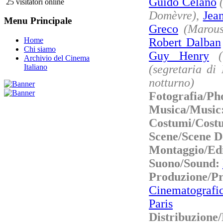
Guido Celano
25 visitatori online
Domèvre)
,
Jea
Menu Principale
Greco
(Marous
Robert Dalban
Home
Chi siamo
Guy Henry
Archivio del Cinema
(segretaria di
Italiano
notturno)
Fotografia/Ph
Musica/Music
Costumi/Cost
Scene/Scene D
Montaggio/Ed
Suono/Sound:
Produzione/
Cinematografi
Paris
Distribuzione/