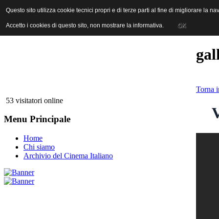
ANICA | Associazione Nazionale Industrie Cinematografiche Audiovi
Questo sito utilizza cookie tecnici propri e di terze parti al fine di migliorare la 
Accetto i cookies di questo sito, non mostrare la informativa.
OK
gal
Torna i
53 visitatori online
V
Menu Principale
Home
Chi siamo
Archivio del Cinema Italiano