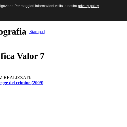
sive e Multimediali
navigazione Per maggiori informazioni visita la nostra
navigazione Per maggiori informazioni visita la nostra
privacy policy
privacy policy
.
.
ografia
| Stampa |
fica Valor 7
M REALIZZATI:
egge del crimine (2009)