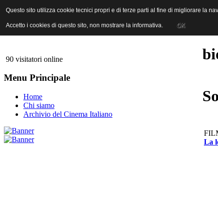
ANICA | Associazione Nazionale Industrie Cinematografiche Audiovi
Questo sito utilizza cookie tecnici propri e di terze parti al fine di migliorare la 
Questo sito utilizza cookie tecnici propri e di terze parti al fine di migliorare la 
Accetto i cookies di questo sito, non mostrare la informativa.
Accetto i cookies di questo sito, non mostrare la informativa.
OK
OK
bi
90 visitatori online
Menu Principale
So
Home
Chi siamo
Archivio del Cinema Italiano
FIL
La l