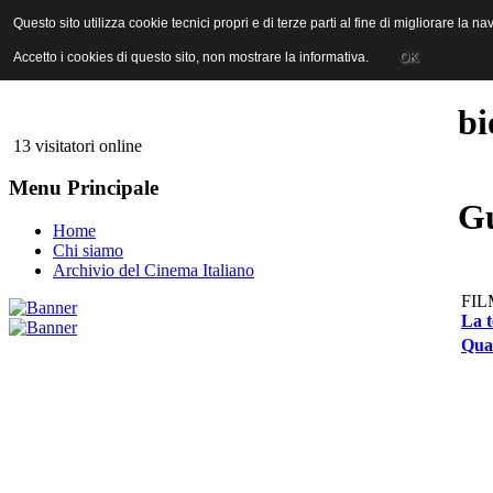
ANICA | Associazione Nazionale Industrie Cinematografiche Audiovi
Questo sito utilizza cookie tecnici propri e di terze parti al fine di migliorare la 
Questo sito utilizza cookie tecnici propri e di terze parti al fine di migliorare la 
Accetto i cookies di questo sito, non mostrare la informativa.
Accetto i cookies di questo sito, non mostrare la informativa.
OK
OK
bi
13 visitatori online
Menu Principale
Gu
Home
Chi siamo
Archivio del Cinema Italiano
FIL
La t
Quan