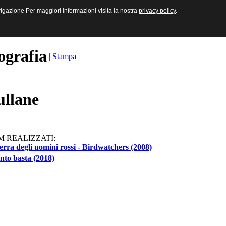
sive e Multimediali
navigazione Per maggiori informazioni visita la nostra
navigazione Per maggiori informazioni visita la nostra
privacy policy
privacy policy
.
.
ografia
| Stampa |
llane
M REALIZZATI:
erra degli uomini rossi - Birdwatchers (2008)
to basta (2018)