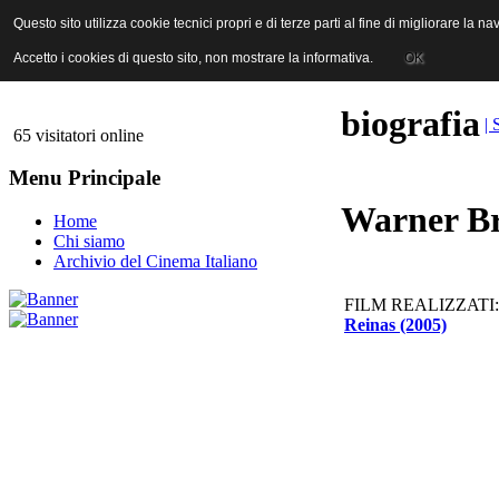
ANICA | Associazione Nazionale Industrie Cinematografiche Audiovi
Questo sito utilizza cookie tecnici propri e di terze parti al fine di migliorare la 
Questo sito utilizza cookie tecnici propri e di terze parti al fine di migliorare la 
Accetto i cookies di questo sito, non mostrare la informativa.
Accetto i cookies di questo sito, non mostrare la informativa.
OK
OK
biografia
| 
65 visitatori online
Menu Principale
Warner Br
Home
Chi siamo
Archivio del Cinema Italiano
FILM REALIZZATI:
Reinas (2005)