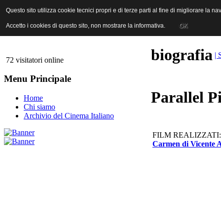
ANICA | Associazione Nazionale Industrie Cinematografiche Audiovi
Questo sito utilizza cookie tecnici propri e di terze parti al fine di migliorare la 
Questo sito utilizza cookie tecnici propri e di terze parti al fine di migliorare la 
Accetto i cookies di questo sito, non mostrare la informativa.
Accetto i cookies di questo sito, non mostrare la informativa.
OK
OK
biografia
| 
72 visitatori online
Menu Principale
Parallel P
Home
Chi siamo
Archivio del Cinema Italiano
FILM REALIZZATI:
Carmen di Vicente 