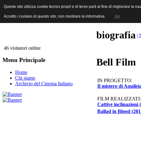
ANICA | Associazione Nazionale Industrie Cinematografiche Audiovi
Questo sito utilizza cookie tecnici propri e di terze parti al fine di migliorare la 
Questo sito utilizza cookie tecnici propri e di terze parti al fine di migliorare la 
Accetto i cookies di questo sito, non mostrare la informativa.
Accetto i cookies di questo sito, non mostrare la informativa.
OK
OK
biografia
| 
46 visitatori online
Bell Film
Menu Principale
Home
Chi siamo
IN PROGETTO:
Archivio del Cinema Italiano
Il mistero di Aquileia
FILM REALIZZATI:
Cattive inclinazioni 
Ballad in Blood (201