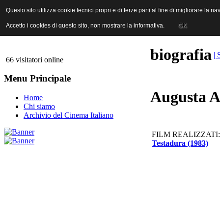
ANICA | Associazione Nazionale Industrie Cinematografiche Audiovi
Questo sito utilizza cookie tecnici propri e di terze parti al fine di migliorare la 
Questo sito utilizza cookie tecnici propri e di terze parti al fine di migliorare la 
Accetto i cookies di questo sito, non mostrare la informativa.
Accetto i cookies di questo sito, non mostrare la informativa.
OK
OK
biografia
| 
66 visitatori online
Menu Principale
Augusta A
Home
Chi siamo
Archivio del Cinema Italiano
FILM REALIZZATI:
Testadura (1983)