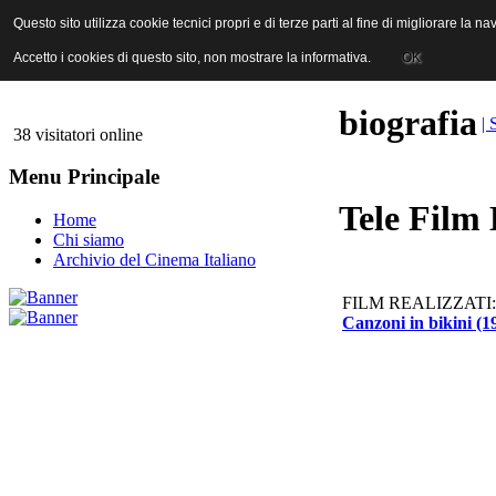
ANICA | Associazione Nazionale Industrie Cinematografiche Audiovi
Questo sito utilizza cookie tecnici propri e di terze parti al fine di migliorare la 
Questo sito utilizza cookie tecnici propri e di terze parti al fine di migliorare la 
Accetto i cookies di questo sito, non mostrare la informativa.
Accetto i cookies di questo sito, non mostrare la informativa.
OK
OK
biografia
| 
38 visitatori online
Menu Principale
Tele Film
Home
Chi siamo
Archivio del Cinema Italiano
FILM REALIZZATI:
Canzoni in bikini (1