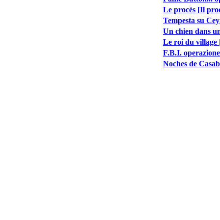
Le procès [Il pro
Tempesta su Cey
Un chien dans un 
Le roi du village 
F.B.I. operazion
Noches de Casabl