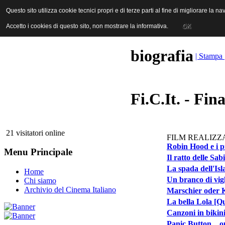
ANICA | Associazione Nazionale Industrie Cinematografiche Audiovi
Questo sito utilizza cookie tecnici propri e di terze parti al fine di migliorare la 
Questo sito utilizza cookie tecnici propri e di terze parti al fine di migliorare la 
Accetto i cookies di questo sito, non mostrare la informativa.
Accetto i cookies di questo sito, non mostrare la informativa.
OK
OK
biografia
| Stampa 
Fi.C.It. - Fi
21 visitatori online
FILM REALIZZA
Robin Hood e i pi
Menu Principale
Il ratto delle Sab
La spada dell'Is
Home
Un branco di vigl
Chi siamo
Archivio del Cinema Italiano
Marschier oder K
La bella Lola [Qu
Canzoni in bikini
Panic Button... o