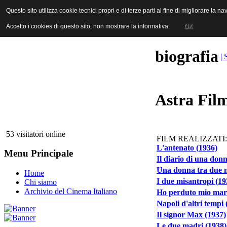
ANICA | Associazione Nazionale Industrie Cinematografiche Audiovi
Questo sito utilizza cookie tecnici propri e di terze parti al fine di migliorare la 
Questo sito utilizza cookie tecnici propri e di terze parti al fine di migliorare la 
Accetto i cookies di questo sito, non mostrare la informativa.
Accetto i cookies di questo sito, non mostrare la informativa.
OK
OK
biografia
| 
Astra Fil
53 visitatori online
FILM REALIZZATI:
L'antenato (1936)
Menu Principale
Il diario di una don
Una donna tra due 
Home
I due misantropi (19
Chi siamo
Archivio del Cinema Italiano
Ho perduto mio mari
Napoli d'altri tempi 
Il signor Max (1937)
Le due madri (1938)