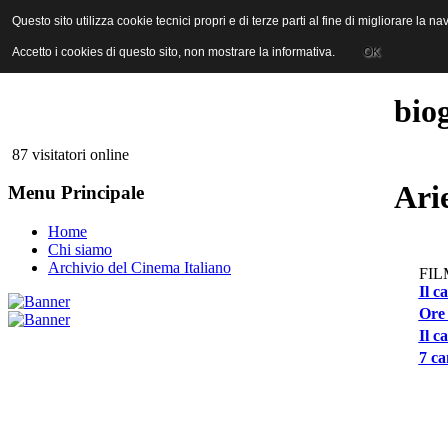
ANICA | Associazione Nazionale Industrie Cinematografiche Audiovi
Questo sito utilizza cookie tecnici propri e di terze parti al fine di migliorare la 
Questo sito utilizza cookie tecnici propri e di terze parti al fine di migliorare la 
Accetto i cookies di questo sito, non mostrare la informativa.
Accetto i cookies di questo sito, non mostrare la informativa.
OK
OK
bio
87 visitatori online
Ari
Menu Principale
Home
Chi siamo
Archivio del Cinema Italiano
FIL
Il c
Ore 
Il c
7 ca