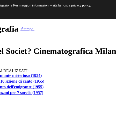
sive e Multimediali
navigazione Per maggiori informazioni visita la nostra
navigazione Per maggiori informazioni visita la nostra
privacy policy
privacy policy
.
.
grafia
| Stampa |
el Societ? Cinematografica Milan
M REALIZZATI:
antante misterioso (1954)
10 lezione di canto (1955)
anto dell'emigrante (1955)
nzoni per 7 sorelle (1957)