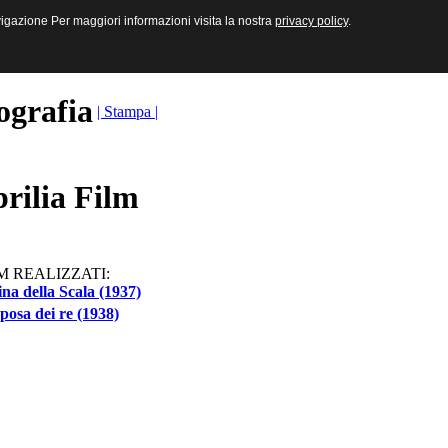
sive e Multimediali
navigazione Per maggiori informazioni visita la nostra
navigazione Per maggiori informazioni visita la nostra
privacy policy
privacy policy
.
.
ografia
| Stampa |
rilia Film
M REALIZZATI:
na della Scala (1937)
posa dei re (1938)