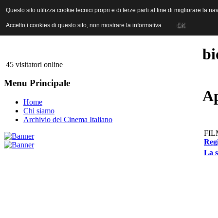
ANICA | Associazione Nazionale Industrie Cinematografiche Audiovi
Questo sito utilizza cookie tecnici propri e di terze parti al fine di migliorare la 
Questo sito utilizza cookie tecnici propri e di terze parti al fine di migliorare la 
Accetto i cookies di questo sito, non mostrare la informativa.
Accetto i cookies di questo sito, non mostrare la informativa.
OK
OK
bi
45 visitatori online
Menu Principale
Ap
Home
Chi siamo
Archivio del Cinema Italiano
FIL
Regi
La s