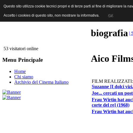
ANICA | Associazione Nazionale Industrie Cinematografiche Audiovi
Questo sito utilizza cookie tecnici propri e di terze parti al fine di migliorare la 
Questo sito utilizza cookie tecnici propri e di terze parti al fine di migliorare la 
Accetto i cookies di questo sito, non mostrare la informativa.
Accetto i cookies di questo sito, non mostrare la informativa.
OK
OK
biografia
| 
53 visitatori online
Aico Film
Menu Principale
Home
Chi siamo
FILM REALIZZATI:
Archivio del Cinema Italiano
Suzanne [I dolci vizi
Joe... cercati un pos
Frau Wirtin hat auch 
corte del re] (1968)
Frau Wirtin hat auch