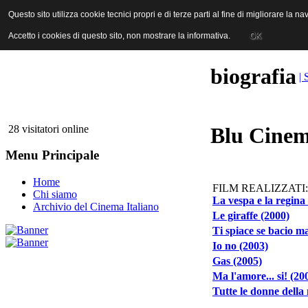
ANICA | Associazione Nazionale Industrie Cinematografiche Audiovi
Questo sito utilizza cookie tecnici propri e di terze parti al fine di migliorare la 
Questo sito utilizza cookie tecnici propri e di terze parti al fine di migliorare la 
Accetto i cookies di questo sito, non mostrare la informativa.
Accetto i cookies di questo sito, non mostrare la informativa.
OK
OK
biografia
| 
28 visitatori online
Blu Cinem
Menu Principale
Home
FILM REALIZZATI:
Chi siamo
La vespa e la regina
Archivio del Cinema Italiano
Le giraffe (2000)
Ti spiace se bacio 
Io no (2003)
Gas (2005)
Ma l'amore... si! (20
Tutte le donne della 